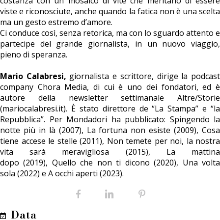
costanza con un mosaico di vite che meritano di essere
viste e riconosciute, anche quando la fatica non è una scelta
ma un gesto estremo d’amore.
Ci conduce così, senza retorica, ma con lo sguardo attento e
partecipe del grande giornalista, in un nuovo viaggio,
pieno di speranza.
Mario Calabresi,
giornalista e scrittore, dirige la podcas
company Chora Media, di cui è uno dei fondatori, ed è
autore della newsletter settimanale Altre/Storie
(mariocalabresi.it). È stato direttore de “La Stampa” e “la
Repubblica”. Per Mondadori ha pubblicato: Spingendo la
notte più in là (2007), La fortuna non esiste (2009), Cosa
tiene accese le stelle (2011), Non temete per noi, la nostra
vita sarà meravigliosa (2015), La mattina
dopo (2019), Quello che non ti dicono (2020), Una volta
sola (2022) e A occhi aperti (2023).
Facebook
LinkedIn
Pinterest
Data