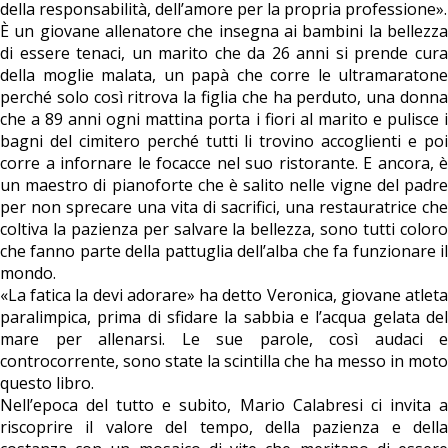
della responsabilità, dell’amore per la propria professione».
È un giovane allenatore che insegna ai bambini la bellezza
di essere tenaci, un marito che da 26 anni si prende cura
della moglie malata, un papà che corre le ultramaratone
perché solo così ritrova la figlia che ha perduto, una donna
che a 89 anni ogni mattina porta i fiori al marito e pulisce i
bagni del cimitero perché tutti li trovino accoglienti e poi
corre a infornare le focacce nel suo ristorante. E ancora, è
un maestro di pianoforte che è salito nelle vigne del padre
per non sprecare una vita di sacrifici, una restauratrice che
coltiva la pazienza per salvare la bellezza, sono tutti coloro
che fanno parte della pattuglia dell’alba che fa funzionare il
mondo.
«La fatica la devi adorare» ha detto Veronica, giovane atleta
paralimpica, prima di sfidare la sabbia e l’acqua gelata del
mare per allenarsi. Le sue parole, così audaci e
controcorrente, sono state la scintilla che ha messo in moto
questo libro.
Nell’epoca del tutto e subito, Mario Calabresi ci invita a
riscoprire il valore del tempo, della pazienza e della