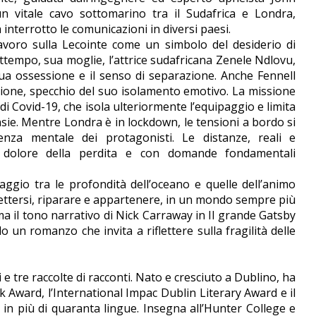
n vitale cavo sottomarino tra il Sudafrica e Londra,
nterrotto le comunicazioni in diversi paesi.
avoro sulla Lecointe come un simbolo del desiderio di
ttempo, sua moglie, l’attrice sudafricana Zenele Ndlovu,
 sua ossessione e il senso di separazione. Anche Fennell
ione, specchio del suo isolamento emotivo. La missione
i Covid-19, che isola ulteriormente l’equipaggio e limita
ansie. Mentre Londra è in lockdown, le tensioni a bordo si
nza mentale dei protagonisti. Le distanze, reali e
l dolore della perdita e con domande fondamentali
aggio tra le profondità dell’oceano e quelle dell’animo
ettersi, riparare e appartenere, in un mondo sempre più
ma il tono narrativo di Nick Carraway in Il grande Gatsby
do un romanzo che invita a riflettere sulla fragilità delle
e tre raccolte di racconti. Nato e cresciuto a Dublino, ha
k Award, l’International Impac Dublin Literary Award e il
i in più di quaranta lingue. Insegna all’Hunter College e