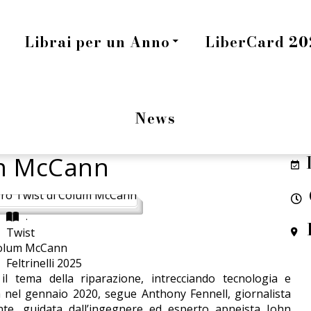
Librai per un Anno
LiberCard 202
News
m McCann
.
Twist
olum McCann
Feltrinelli 2025
 tema della riparazione, intrecciando tecnologia e
a nel gennaio 2020, segue Anthony Fennell, giornalista
nte, guidata dall’ingegnere ed esperto apneista John