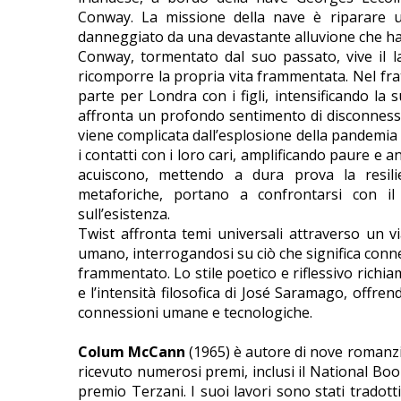
Conway. La missione della nave è riparare u
danneggiato da una devastante alluvione che ha i
Conway, tormentato dal suo passato, vive il l
ricomporre la propria vita frammentata. Nel fra
parte per Londra con i figli, intensificando la
affronta un profondo sentimento di disconness
viene complicata dall’esplosione della pandemia d
i contatti con i loro cari, amplificando paure e 
acuiscono, mettendo a dura prova la resilie
metaforiche, portano a confrontarsi con i
sull’esistenza.
Twist affronta temi universali attraverso un vi
umano, interrogandosi su ciò che significa conn
frammentato. Lo stile poetico e riflessivo richia
e l’intensità filosofica di José Saramago, offren
connessioni umane e tecnologiche.
Colum McCann
(1965) è autore di nove romanzi 
ricevuto numerosi premi, inclusi il National Boo
premio Terzani. I suoi lavori sono stati tradott