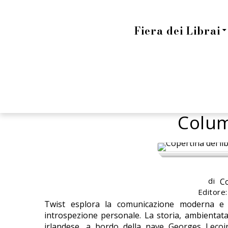
Fiera dei Librai
Colu
di
C
Editore:
Twist esplora la comunicazione moderna e il
introspezione personale. La storia, ambientat
irlandese, a bordo della nave Georges Lecoi