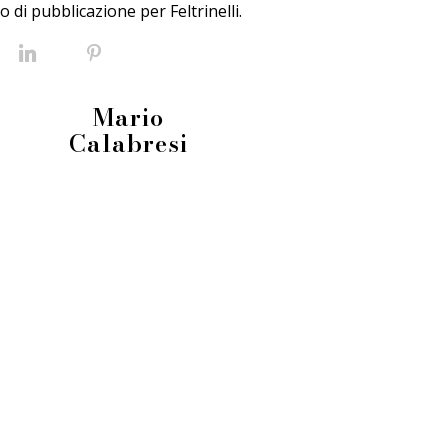
 di pubblicazione per Feltrinelli.
Facebook
LinkedIn
Pinterest
Mario
Calabresi
info@fieradeilibrai.it