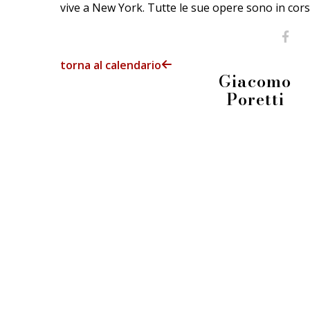
vive a New York. Tutte le sue opere sono in corso
torna al calendario
Giacomo
Poretti
FIERA DEI LIBRAI BERGAMO
Li.Ber Associazione Librai Bergamaschi
Via Guido Galli, 8 - 24126 Bergamo (BG)
p.iva e c.f.: 03241740160