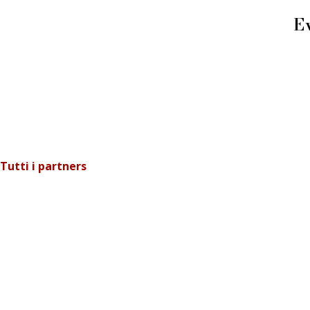
Ev
Tutti i partners
FIERA DEI LIBRAI BERGAMO
Li.Ber Associazione Librai Bergamaschi
Via Guido Galli, 8 - 24126 Bergamo (BG)
p.iva e c.f.: 03241740160