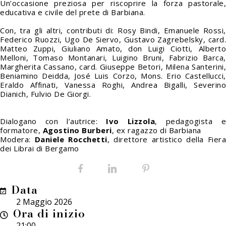
Un’occasione preziosa per riscoprire la forza pastorale,
educativa e civile del prete di Barbiana.
Con, tra gli altri, contributi di: Rosy Bindi, Emanuele Rossi,
Federico Ruozzi, Ugo De Siervo, Gustavo Zagrebelsky, card.
Matteo Zuppi, Giuliano Amato, don Luigi Ciotti, Alberto
Melloni, Tomaso Montanari, Luigino Bruni, Fabrizio Barca,
Margherita Cassano, card. Giuseppe Betori, Milena Santerini,
Beniamino Deidda, José Luis Corzo, Mons. Erio Castellucci,
Eraldo Affinati, Vanessa Roghi, Andrea Bigalli, Severino
Dianich, Fulvio De Giorgi.
Dialogano con l’autrice:
Ivo Lizzola
, pedagogista 
formatore,
Agostino Burberi
, ex ragazzo di Barbiana
Modera:
Daniele
Rocchett
i
,
direttore artistico della Fiera
dei Librai di Bergamo
Facebook
LinkedIn
Pinterest
Data
2 Maggio 2026
Ora di inizio
21:00