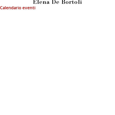
Elena De Bortoli
Calendario eventi
info@fieradeilibrai.it
FIERA DEI LIBRAI BERGAMO
Li.Ber Associazione Librai Bergamaschi
Via Guido Galli, 8 - 24126 Bergamo (BG)
p.iva e c.f.: 03241740160
Press
Informativa GDPR
Cookie Policy
Informativa Immagini
Regolamento LiberCard