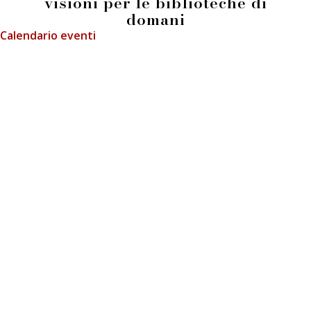
visioni per le biblioteche di
domani
Calendario eventi
info@fieradeilibrai.it
FIERA DEI LIBRAI BERGAMO
Li.Ber Associazione Librai Bergamaschi
Via Guido Galli, 8 - 24126 Bergamo (BG)
p.iva e c.f.: 03241740160
Press
Informativa GDPR
Cookie Policy
Informativa Immagini
Regolamento LiberCard