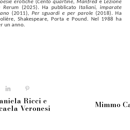
oesie erotiche
(
Cento quartine
,
Manfred
e
Lezione
e Rerum
(2025). Ha pubblicato
Italiani, imparate
iano
(2011),
Per sguardi e per parole
(2018). Ha
olière, Shakespeare, Porta e Pound. Nel 1988 ha
er un anno.
Facebook
LinkedIn
Pinterest
aniela Ricci e
Mimmo Car
caela Veronesi