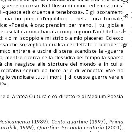
lle guerre in corso. Nel flusso di umori ed emozioni si
 di «questa età cruenta e tenebrosa». E gli scoramenti
, ma un punto d’equilibrio – nella cura formale,
rica: «Poesia, è ora: prendimi per mano, | tu, gioia e
decasillabi a rima baciata compongono l’architettura
ci: «io mi sdoppio e mi striplo a mio piacere». Ed ecco
ssa che sorveglia la qualità del dettato o battibecca
ico entrare e uscire di scena scandisce la «guerra
a, mentre ricerca nella clessidra del tempo la sparsa
ità che reagisce alle storture del mondo e in cui si
recitativi seguiti da fiere arie di vendetta: «Ne ho
glio vendicare tutti i morti | di queste guerre vere e
ne».
ore di Aratea Cultura e co-direttore di Medium Poesia
edicamenta
(1989),
Cento quartine
(1997),
Prima
curabili
, 1999),
Quartine. Seconda centuria
(2001),