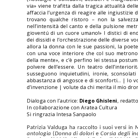
via» viene trafitta dalla tragica attualità de
affaccia l’urgenza di reagire alle ingiustizie
trovano qualche ristoro – non la salvezza
nell’intensità del canto e della pulsione met
gioventú di un cuore umano!» I distici di en
dei dissidi e l’orchestrazione delle diverse vo
allora la donna con le sue passioni, la poete
con una voce interiore che col suo metronom
della mente», e c’è perfino lei stessa postum
polvere dell’essere. Un teatro dell’interior
susseguono inquietudini, ironie, sconsolati 
abbastanza di angosce e di sconforti… | Io vo
d’invenzione | volute da chi merita il mio dro
Dialoga con l’autrice:
Diego Ghisleni
, redatt
In collaborazione con Aratea Cultura
Si ringrazia Intesa Sanpaolo
Patrizia Valduga ha raccolto i suoi versi in
M
antologia
(
Donna di dolori
e
Corsia degli in