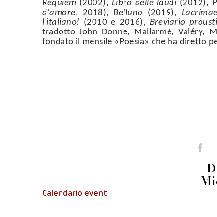
Requiem
(2002),
Libro delle laudi
(2012),
P
d'amore
, 2018),
Belluno
(2019),
Lacrima
l'italiano!
(2010 e 2016),
Breviario proust
tradotto John Donne, Mallarmé, Valéry, M
fondato il mensile «Poesia» che ha diretto p
D
Mi
Calendario eventi