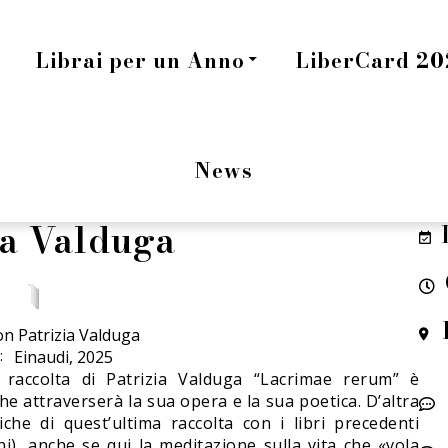
Librai per un Anno
LiberCard 202
News
ia Valduga
on Patrizia Valduga
:
Einaudi, 2025
 raccolta di Patrizia Valduga “Lacrimae rerum” è
he attraverserà la sua opera e la sua poetica. D’altra
e di quest’ultima raccolta con i libri precedenti
oni), anche se qui la meditazione sulla vita che «vola