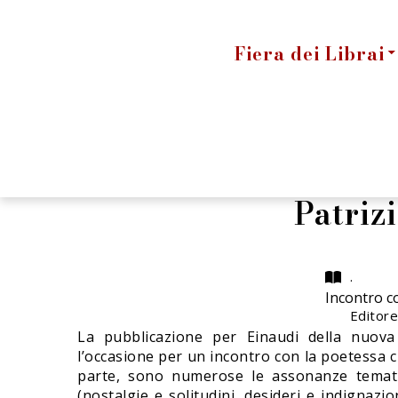
Fiera dei Librai
Patriz
.
Incontro c
Editore
La pubblicazione per Einaudi della nuova
l’occasione per un incontro con la poetessa c
parte, sono numerose le assonanze tematich
(nostalgie e solitudini, desideri e indignazi