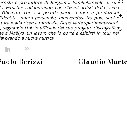
arrista e produttore di Bergamo. Parallelamente al suo
a versatile collaborando con diversi artisti della scena
 di Ghemon, con cui prende parte a tour e produzioni
’identità sonora personale, muovendosi tra pop, soul e
ttura e alla ricerca musicale. Dopo varie sperimentazioni,
n
, segnando l’inizio ufficiale del suo progetto discografico
me a Maëlys, un lavoro che lo porta a esibirsi in tour nei
ta lavorando a nuova musica.
Facebook
LinkedIn
Pinterest
Paolo Berizzi
Claudio Marte
info@fieradeilibrai.it