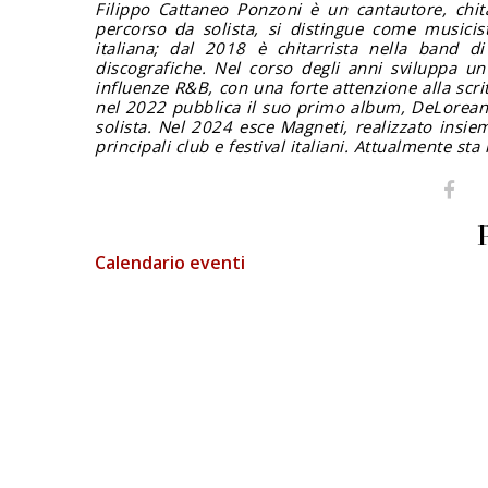
Filippo Cattaneo Ponzoni è un cantautore, chit
percorso da solista, si distingue come musicist
italiana; dal 2018 è chitarrista nella band
discografiche.
Nel corso degli anni sviluppa un
influenze R&B, con una forte attenzione alla scri
nel 2022 pubblica il suo primo album,
DeLorea
solista.
Nel 2024 esce
Magneti
, realizzato insie
principali club e festival italiani. Attualmente s
Calendario eventi
FIERA DEI LIBRAI BERGAMO
Li.Ber Associazione Librai Bergamaschi
Via Guido Galli, 8 - 24126 Bergamo (BG)
p.iva e c.f.: 03241740160