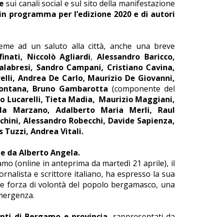
le
sui canali social e sul sito della manifestazione
 in programma per l’edizione 2020 e di autori
eme ad un saluto alla città, anche una breve
inati, Niccolò Agliardi
,
Alessandro Baricco,
alabresi, Sandro Campani, Cristiano Cavina,
elli, Andrea De Carlo, Maurizio De Giovanni,
Fontana, Bruno Gambarotta
(componente del
o Lucarelli, Tieta Madia,
Maurizio Maggiani,
la Marzano, Adalberto Maria Merli, Raul
chini, Alessandro Robecchi, Davide Sapienza,
 Tuzzi, Andrea Vitali.
he da Alberto Angela.
amo (online in anteprima da martedì 21 aprile), il
ornalista e scrittore italiano, ha espresso la sua
nde forza di volontà del popolo bergamasco, una
emergenza.
enti di Bergamo e
provincia
, rappresentati da