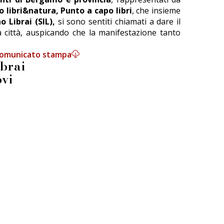
o libri&natura, Punto a capo libri
, che insieme
o Librai (SIL),
si sono sentiti chiamati a dare il
a città, auspicando che la manifestazione tanto
omunicato stampa
ibrai
vi
Press
Informativa GDPR
Cookie Policy
Informativa Immagini
Regolamento LiberCard