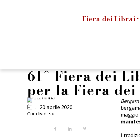
Fiera dei Librai
61^ Fiera dei Li
per la Fiera de
Bergamo
.
20 aprile 2020
bergamas
Condividi su
maggio
manife
Facebook
LinkedIn
Pinterest
I tradiz