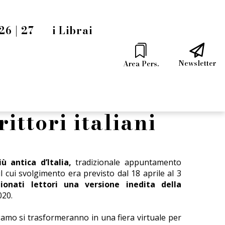
6 | 27
i Librai
Newsletter
Area Pers.
ittori italiani
iù antica d’Italia,
tradizionale appuntamento
l cui svolgimento era previsto dal 18 aprile al 3
onati lettori una versione inedita della
020.
rgamo si trasformeranno in una fiera virtuale per