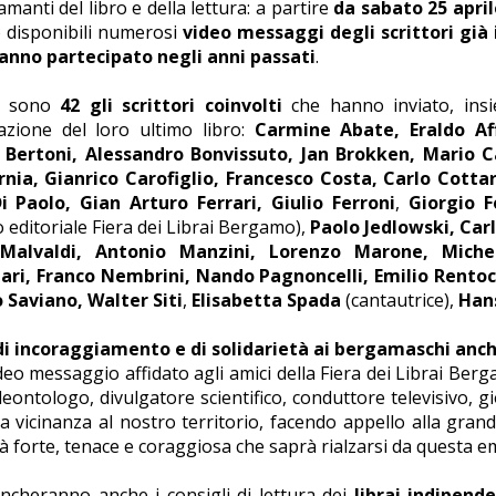
 amanti del libro e della lettura: a partire
da sabato 25 apri
 disponibili numerosi
video messaggi degli scrittori già
hanno partecipato negli anni passati
.
i sono
42 gli scrittori coinvolti
che hanno inviato, insi
azione del loro ultimo libro:
Carmine Abate, Eraldo Aff
 Bertoni, Alessandro Bonvissuto, Jan Brokken, Mario C
nia, Gianrico Carofiglio, Francesco Costa, Carlo Cottar
i Paolo, Gian Arturo Ferrari, Giulio Ferroni
,
Giorgio 
 editoriale Fiera dei Librai Bergamo),
Paolo Jedlowski, Carl
Malvaldi, Antonio Manzini, Lorenzo Marone, Miche
ri, Franco Nembrini, Nando Pagnoncelli, Emilio Rentoc
 Saviano, Walter Siti
,
Elisabetta Spada
(cantautrice),
Hans
di incoraggiamento e di solidarietà ai bergamaschi anc
deo messaggio affidato agli amici della Fiera dei Librai Berg
eontologo, divulgatore scientifico, conduttore televisivo, gi
 vicinanza al nostro territorio, facendo appello alla gra
 forte, tenace e coraggiosa che saprà rialzarsi da questa 
cheranno anche i consigli di lettura dei
librai indipend