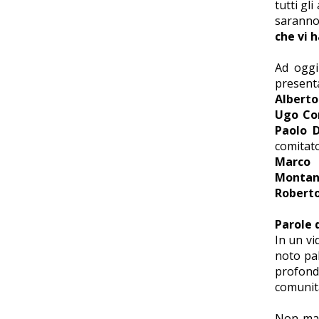
tutti gli
saranno
che vi 
Ad ogg
present
Alberto
Ugo Cor
Paolo D
comitato
Marco 
Montana
Roberto
Parole 
In un vi
noto pal
profonda
comunità
Non man