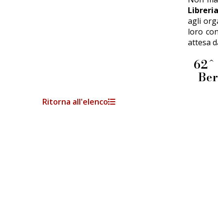
Libreri
agli or
loro con
attesa d
62^ 
Be
Ritorna all'elenco
FIERA DEI LIBRAI BERGAMO
Li.Ber Associazione Librai Bergamaschi
Via Guido Galli, 8 - 24126 Bergamo (BG)
p.iva e c.f.: 03241740160